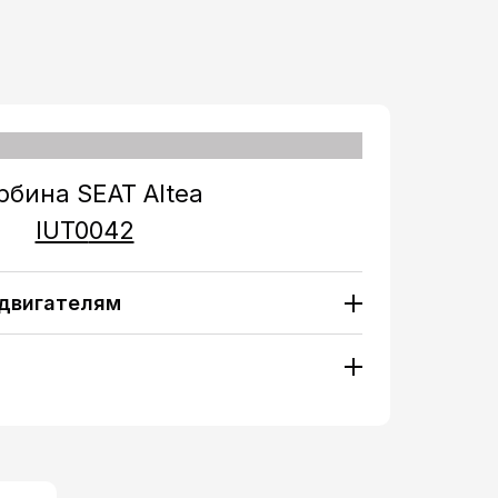
рбина SEAT Altea
IUT0
042
 двигателям
8 TFSI (1798 ccm / 4 Zyl. /
60 H/P (2007->)