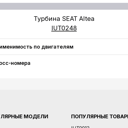
Турбина SEAT Altea
IUT0
248
именимость по двигателям
SEAT Altea (2005) 2.0 TDI [BMM; BMP] 140 H/P
осс-номера
УЛЯРНЫЕ МОДЕЛИ
ПОПУЛЯРНЫЕ ТОВА