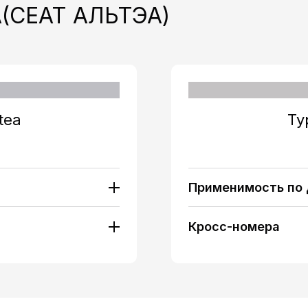
A
(СЕАТ АЛЬТЭА)
tea
Ту
Применимость по
4 Zyl. / [BWA]) 200
SEAT ALTEA (5P1) 1.
[BYT/BZB/CDAA]) 1
Кросс-номера
 (1984ccm / 4 Zyl. /