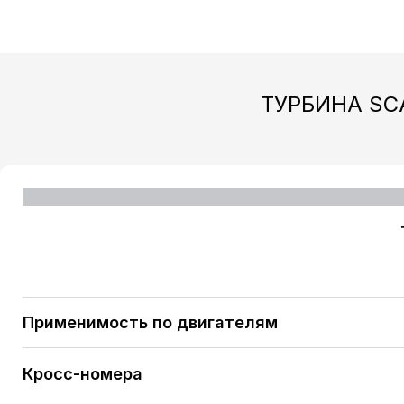
ТУРБИНА SCA
Применимость по двигателям
SCANIA P-serie 12.0L [DC1306] 360 H/P / R-Serie 
Кросс-номера