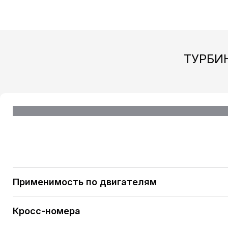
ТУРБИН
Применимость по двигателям
PEUGEOT 806 (1999-02) 2.0 HDi [RHX (DW10BTED)
Кросс-номера