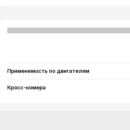
Применимость по двигателям
IVECO DAILY III [8140.43N] 146 H/P (2001), DAILY I
Кросс-номера