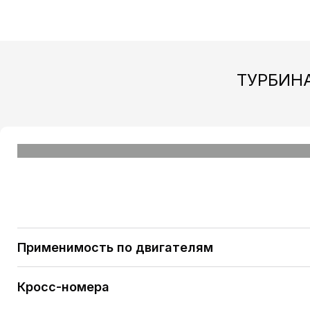
ТУРБИНА
Применимость по двигателям
IVЕСО DАILY V (2287 ссm / 4 Zyl. / [F1AE3481A]) 1
IVЕСО DАILY V (2287 ссm / 4 Zyl. / [F1AE3481B]) 12
Кросс-номера