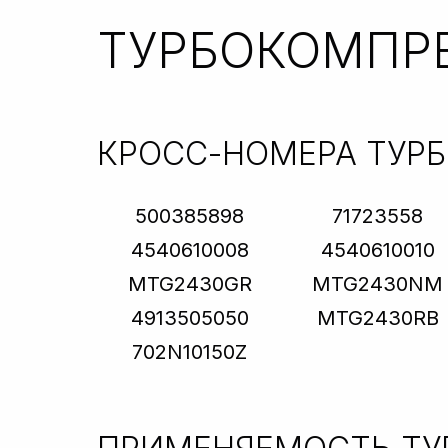
ТУРБОКОМПР
КРОСС-НОМЕРА ТУР
500385898
71723558
4540610008
4540610010
MTG2430GR
MTG2430NM
4913505050
MTG2430RB
702N10150Z