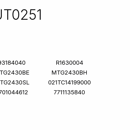
UT0251
93184040
R1630004
TG2430BE
MTG2430BH
TG2430SL
021TC14199000
701044612
7711135840