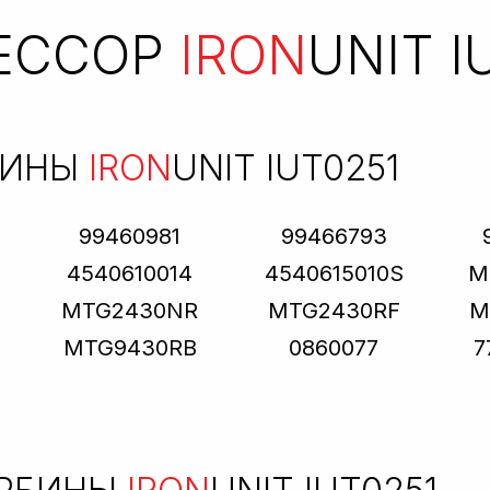
ЕССОР
IRON
UNIT I
БИНЫ
IRON
UNIT IUT0251
99460981
99466793
4540610014
4540615010S
M
MTG2430NR
MTG2430RF
M
MTG9430RB
0860077
7