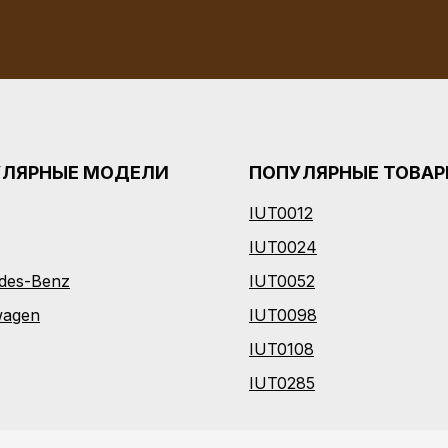
УЛЯРНЫЕ МОДЕЛИ
ПОПУЛЯРНЫЕ ТОВА
IUT0012
I
UT0024
des-Benz
IUT0052
wagen
IUT0098
IUT0108
IUT0285