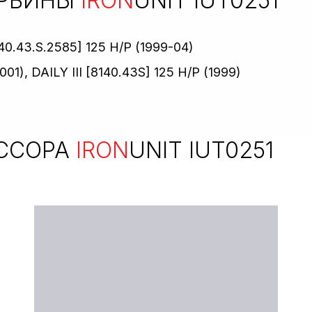
УРБИНЫ
IRON
UNIT IUT0251
43.S.2585] 125 H/P (1999-04)
01), DAILY III [8140.43S] 125 H/P (1999)
ССОРА
IRON
UNIT IUT0251