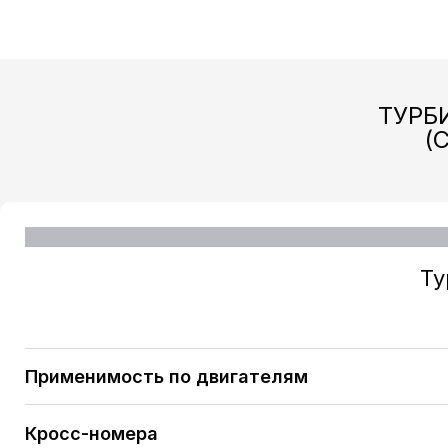
ТУРБ
(
Ту
Применимость по двигателям
SUZUKI Grand Vitara II (JT) 1.9 DDiS [F9QB] 129 H/
Кросс-номера