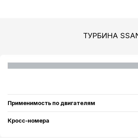
ТУРБИНА SSA
Применимость по двигателям
SSANGYONG Kyron 2.0 Xdi 4WD [D20DT] 141 H/P (20
Кросс-номера