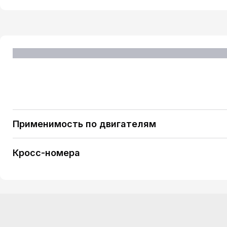
Применимость по двигателям
PEUGEOT RCZ 1.6 16V (1598 ccm / 4 Zyl. / [ EP6CDT
Кросс-номера