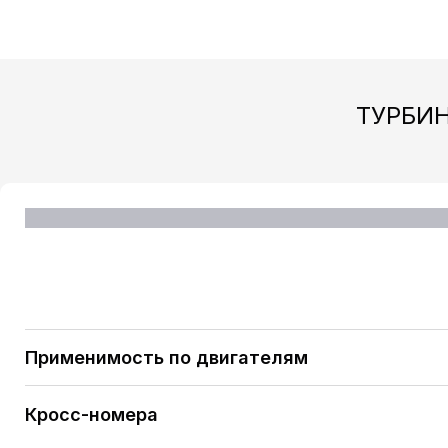
ТУРБИН
Применимость по двигателям
PEUGEOT RCZ 1.6 16V (1598 ccm / 4 Zyl. / [ EP6CDT
Кросс-номера