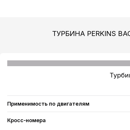
ТУРБИНА PERKINS BA
Турб
Применимость по двигателям
PERKINS / JCB Construction Equipment, Backhoe loa
Кросс-номера