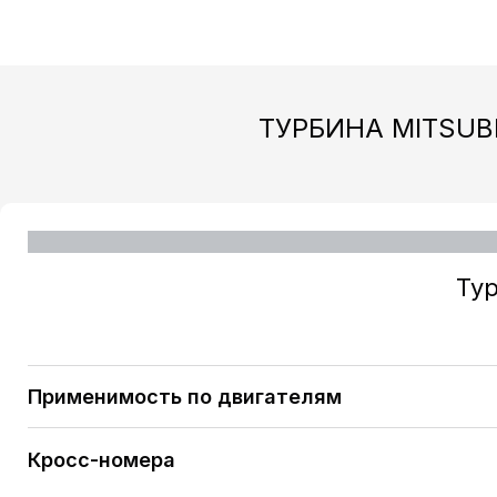
ТУРБИНА MITSUB
Ту
Применимость по двигателям
MITSUBISHI Carisma (2000-06) 1.9 DI-D [F9Q2] 11
Кросс-номера