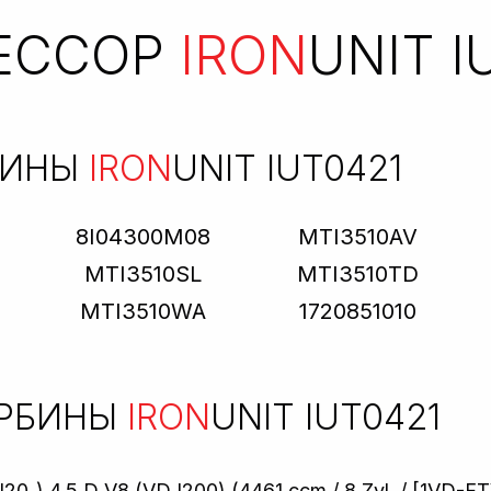
ЕССОР
IRON
UNIT I
БИНЫ
IRON
UNIT IUT0421
8I04300M08
MTI3510AV
MTI3510SL
MTI3510TD
MTI3510WA
1720851010
УРБИНЫ
IRON
UNIT IUT0421
) 4.5 D V8 (VDJ200) (4461 ccm / 8 Zyl. / [1VD-FT