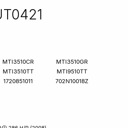
UT0421
MTI3510CR
MTI3510GR
MTI3510TT
MTI9510TT
1720851011
702N10018Z
V]) 286 H/P (2008)