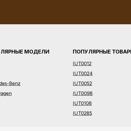
УЛЯРНЫЕ МОДЕЛИ
ПОПУЛЯРНЫЕ ТОВА
IUT0012
I
UT0024
des-Benz
IUT0052
wagen
IUT0098
IUT0108
IUT0285