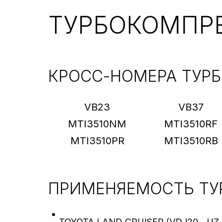
ТУРБОКОМПР
КРОСС-НОМЕРА ТУР
VB23
VB37
MTI3510NM
MTI3510RF
MTI3510PR
MTI3510RB
ПРИМЕНЯЕМОСТЬ Т
TOYOTA LAND CRUISER (VDJ20_, UZJ20_