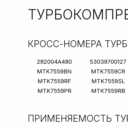
ТУРБОКОМПР
КРОСС-НОМЕРА ТУР
282004A480
53039700127
MTK7559BN
MTK7559CR
MTK7559RF
MTK7559SL
MTK7559PR
MTK7559RB
ПРИМЕНЯЕМОСТЬ Т