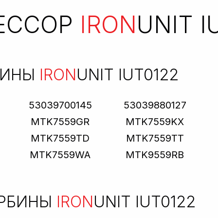
ЕССОР
IRON
UNIT I
БИНЫ
IRON
UNIT IUT0122
53039700145
53039880127
MTK7559GR
MTK7559KX
MTK7559TD
MTK7559TT
MTK7559WA
MTK9559RB
УРБИНЫ
IRON
UNIT IUT0122