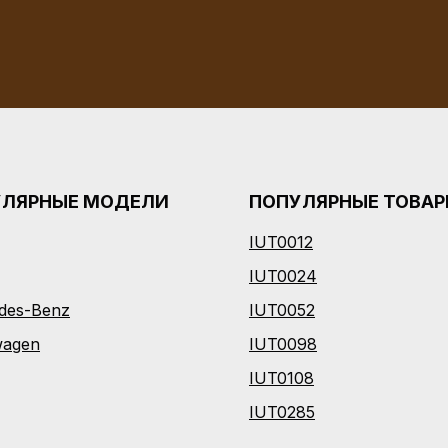
УЛЯРНЫЕ МОДЕЛИ
ПОПУЛЯРНЫЕ ТОВА
IUT0012
I
UT0024
des-Benz
IUT0052
wagen
IUT0098
IUT0108
IUT0285