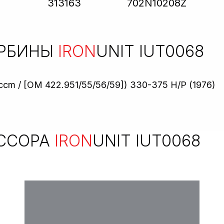
313163
702N10208Z
УРБИНЫ
IRON
UNIT IUT0068
cm / [OM 422.951/55/56/59]) 330-375 H/P (1976)
ССОРА
IRON
UNIT IUT0068