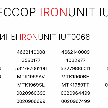
ЕССОР
IRON
UNIT I
БИНЫ
IRON
UNIT IUT0068
4662140008
4662140009
S
3580177
4032977
3
53279706206
53279886011
6
MTK1969AV
MTK1969BH
MTK1969SL
MTK1969TT
0
0020960399
0020964499
0020966699
0020967499