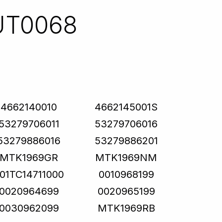
UT0068
4662140010
4662145001S
53279706011
53279706016
53279886016
53279886201
MTK1969GR
MTK1969NM
01TC14711000
0010968199
0020964699
0020965199
0030962099
MTK1969RB