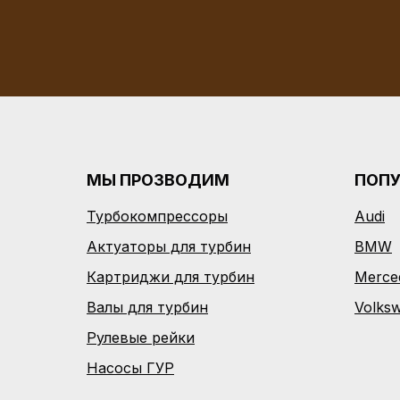
МЫ ПРОЗВОДИМ
ПОП
Турбокомпрессоры
Audi
Актуаторы для турбин
BMW
Картриджи для турбин
Merce
Валы для турбин
Volks
Рулевые рейки
Насосы ГУР