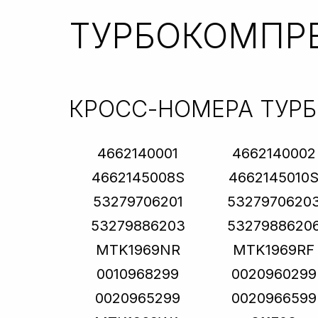
ТУРБОКОМПР
КРОСС-НОМЕРА ТУР
4662140001
4662140002
4662145008S
4662145010
53279706201
5327970620
53279886203
5327988620
MTK1969NR
MTK1969RF
0010968299
0020960299
0020965299
0020966599