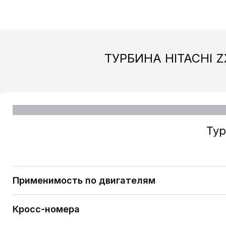
ТУРБИНА HITACHI Z
Тур
Применимость по двигателям
HITACHI ZX230/240-3 5.2L [4HK1-T] 175-190 H/P
Кросс-номера