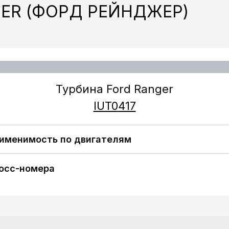
ER (ФОРД РЕЙНДЖЕР)
Турбина Ford Ranger
IUT0
417
именимость по двигателям
FORD RANGER (ES, ET) 2.5 TDCi 4x4 (2499 ccm / 4 Zyl. /
[WLAA]) 143 H/P (2006)
осс-номера