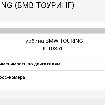
NG (БМВ ТОУРИНГ)
Турбина
BMW TOURING
IUT0
351
именимость по двигателям
BMW Touring (E61) 530 d (2993 ccm / 6 Zyl. / [M57 D30
(306D2)]) 218 H/P (2004)
осс-номера