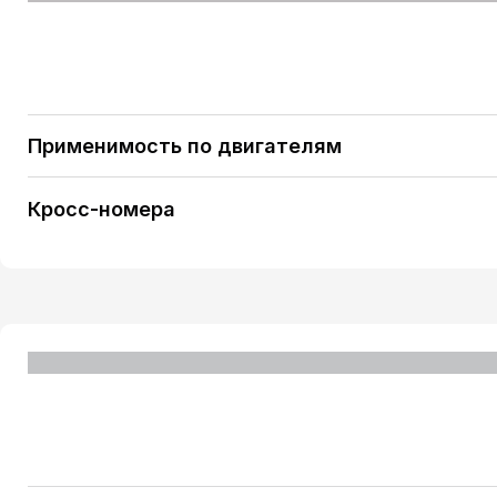
Применимость по двигателям
PEUGEOT 207 SW (WK_) 1.6 HDi [9HZ (DV6TED4)] 
Кросс-номера