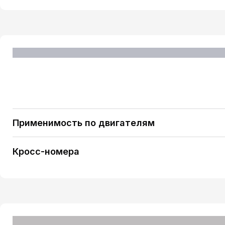
Применимость по двигателям
PEUGEOT 207 (WA_, WC_) 1.6 16V Turbo (1598 ccm /
PEUGEOT 207 CC (WD_) 1.6 16V Turbo (1598 ccm / 4
Кросс-номера