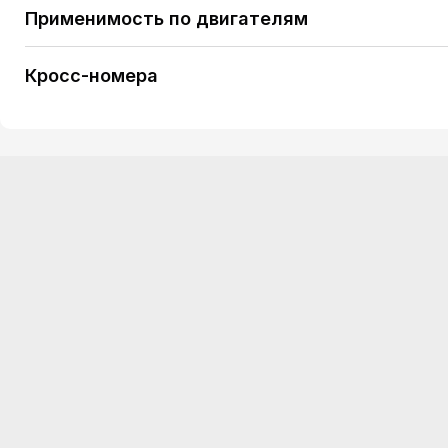
Применимость по двигателям
PEUGEOT 207 1.6 HDi 110 (1560 ccm / 4 Zyl. / [9HR
Кросс-номера