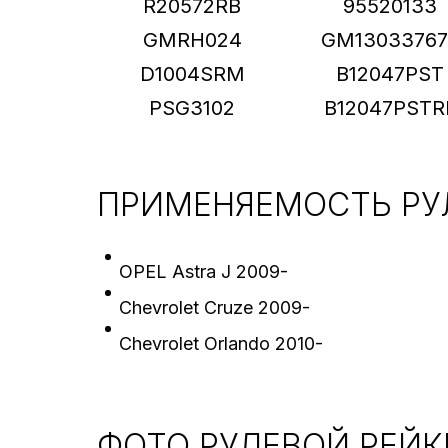
R20572RB
95520133
GMRH024
GM13033767
D1004SRM
B12047PST
PSG3102
B12047PSTR
ПРИМЕНЯЕМОСТЬ
РУ
OPEL Astra J 2009-
Chevrolet Cruze 2009-
Chevrolet Orlando 2010-
ФОТО РУЛЕВОЙ РЕЙ