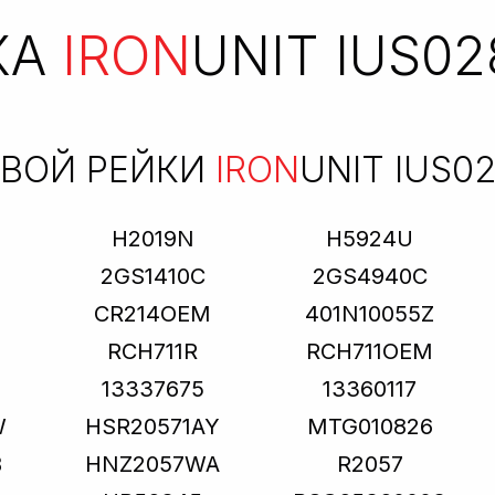
КА
IRON
UNIT IUS02
ЕВОЙ РЕЙКИ
IRON
UNIT IUS0
H2019N
H5924U
2GS1410C
2GS4940C
CR214OEM
401N10055Z
RCH711R
RCH711OEM
13337675
13360117
W
HSR20571AY
MTG010826
B
HNZ2057WA
R2057