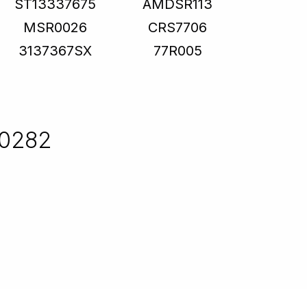
ST13337675
AMDSR113
MSR0026
CRS7706
3137367SX
77R005
S0282