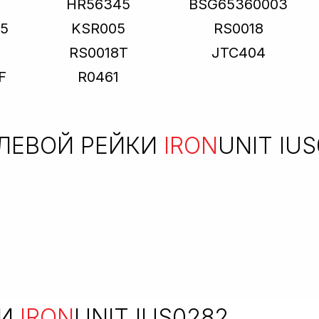
HR56345
BSG65360003
5
KSR005
RS0018
RS0018T
JTC404
F
R0461
ЛЕВОЙ РЕЙКИ
IRON
UNIT IU
КИ
IRON
UNIT IUS0282