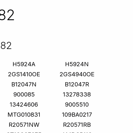
82
282
H5924A
H5924N
2GS1410OE
2GS4940OE
B12047N
B12047R
900085
13278338
13424606
9005510
MTG010831
109BA0217
R20571NW
R20571RB