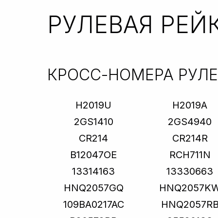
РУЛЕВАЯ РЕЙ
КРОСС-НОМЕРА РУЛ
H2019U
H2019A
2GS1410
2GS4940
CR214
CR214R
B12047OE
RCH711N
13314163
13330663
HNQ2057GQ
HNQ2057K
109BA0217AC
HNQ2057R