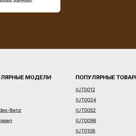
УЛЯРНЫЕ МОДЕЛИ
ПОПУЛЯРНЫЕ ТОВА
IUT0012
I
UT0024
des-Benz
IUT0052
wagen
IUT0098
IUT0108