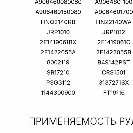
A906460080080
A9064601100
A906460150080
A9064601700
HNQ2140RB
HNZ2140WA
JRP1010
JRP1012
2E1419061BX
2E1419061C
2E1422055A
2E1422055B
8002119
B49142PST
SR17210
CRS1501
PSG3112
3137271SX
1144300900
FT19116
ПРИМЕНЯЕМОСТЬ
РУ