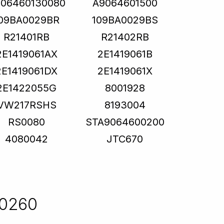
06460130080
A9064601500
09BA0029BR
109BA0029BS
R21401RB
R21402RB
2E1419061AX
2E1419061B
2E1419061DX
2E1419061X
2E1422055G
8001928
VW217RSHS
8193004
RS0080
STA9064600200
4080042
JTC670
S0260