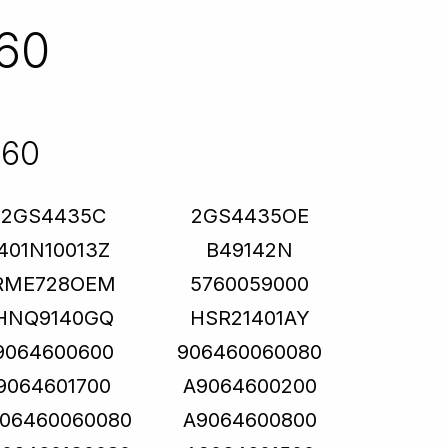
60
260
2GS4435C
2GS4435OE
401N10013Z
B49142N
RME728OEM
5760059000
HNQ9140GQ
HSR21401AY
9064600600
906460060080
9064601700
A9064600200
06460060080
A9064600800