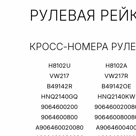
РУЛЕВАЯ РЕЙ
КРОСС-НОМЕРА РУЛ
H8102U
H8102A
VW217
VW217R
B49142R
B49142OE
HNQ2140GQ
HNQ2140KW
9064600200
90646002008
9064600800
90646008008
A906460020080
A906460040