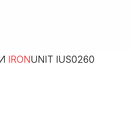
КИ
IRON
UNIT IUS0260