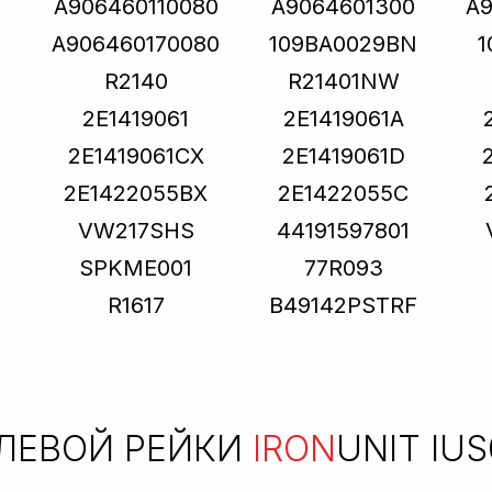
A906460110080
A9064601300
A9
A906460170080
109BA0029BN
1
R2140
R21401NW
2E1419061
2E1419061A
2E1419061CX
2E1419061D
2E1422055BX
2E1422055C
VW217SHS
44191597801
SPKME001
77R093
R1617
B49142PSTRF
ЛЕВОЙ РЕЙКИ
IRON
UNIT IU