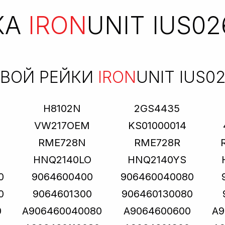
КА
IRON
UNIT IUS02
ЕВОЙ РЕЙКИ
IRON
UNIT IUS0
H8102N
2GS4435
VW217OEM
KS01000014
RME728N
RME728R
HNQ2140LO
HNQ2140YS
0
9064600400
906460040080
0
9064601300
906460130080
0
A906460040080
A9064600600
A9