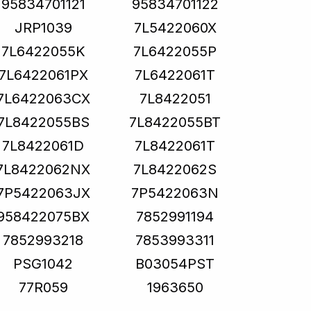
95834701121
95834701122
JRP1039
7L5422060X
7L6422055K
7L6422055P
7L6422061PX
7L6422061T
7L6422063CX
7L8422051
7L8422055BS
7L8422055BT
7L8422061D
7L8422061T
7L8422062NX
7L8422062S
7P5422063JX
7P5422063N
958422075BX
7852991194
7852993218
7853993311
PSG1042
B03054PST
77R059
1963650