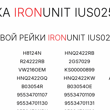
КА
IRON
UNIT IUS02
ЕВОЙ РЕЙКИ
IRON
UNIT IUS0
H8124N
HNQ2422RB
R24222RB
2GS7029
VW216OEM
KS00000899
HNQ2422GQ
HNQ2422KW
B03054R
B03054OE
95534701107
95534701109
95534701130
95534701131