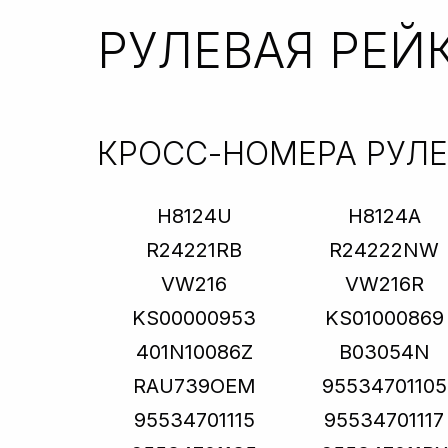
РУЛЕВАЯ РЕЙ
КРОСС-НОМЕРА РУЛ
H8124U
H8124A
R24221RB
R24222NW
VW216
VW216R
KS00000953
KS01000869
401N10086Z
B03054N
RAU739OEM
95534701105
95534701115
95534701117