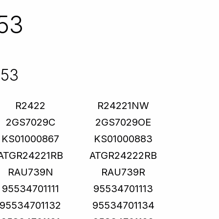
53
253
R2422
R24221NW
2GS7029C
2GS7029OE
KS01000867
KS01000883
ATGR24221RB
ATGR24222RB
RAU739N
RAU739R
95534701111
95534701113
95534701132
95534701134