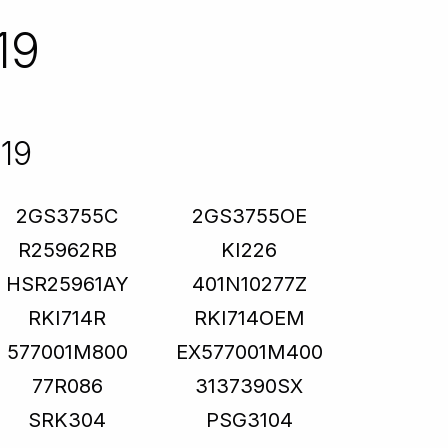
19
19
2GS3755C
2GS3755OE
R25962RB
KI226
HSR25961AY
401N10277Z
RKI714R
RKI714OEM
577001M800
EX577001M400
77R086
3137390SX
SRK304
PSG3104