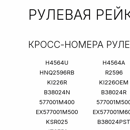
РУЛЕВАЯ РЕЙ
КРОСС-НОМЕРА РУЛ
H4564U
H4564A
HNQ2596RB
R2596
KI226R
KI226OEM
B38024N
B38024R
577001M400
577001M50
EX577001M500
EX577001M6
KSR025
B38024PS