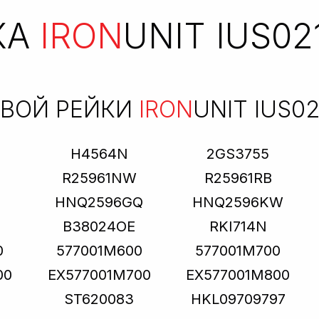
КА
IRON
UNIT IUS02
ЕВОЙ РЕЙКИ
IRON
UNIT IUS02
H4564N
2GS3755
R25961NW
R25961RB
HNQ2596GQ
HNQ2596KW
B38024OE
RKI714N
0
577001M600
577001M700
00
EX577001M700
EX577001M800
T
ST620083
HKL09709797